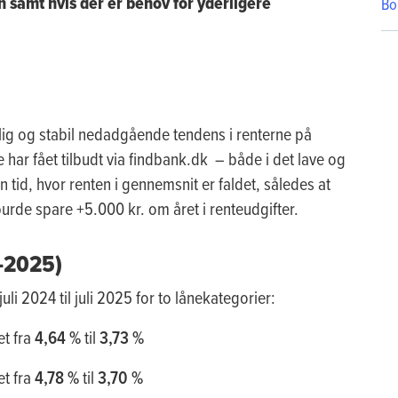
 samt hvis der er behov for yderligere
Bo
n
ig og stabil nedadgående tendens i renterne på
har fået tilbudt via findbank.dk – både i det lave og
 tid, hvor renten i gennemsnit er faldet, således at
urde spare +5.000 kr. om året i renteudgifter.
4–2025)
uli 2024 til juli 2025 for to lånekategorier:
et fra
4,64 %
til
3,73 %
et fra
4,78 %
til
3,70 %