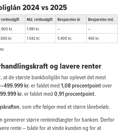
oliglån 2024 vs 2025
 renteudgift
Md. renteudgift
Besparelse år
Besparelse md.
.900 kr.
1.991 kr.
–
–
.500 kr.
1.542 kr.
5.400 kr.
450 kr.
mv.
orhandlingskraft og lavere renter
, at de største bankboliglån har oplevet det mest
–499.999 kr.
er faldet med
1,08 procentpoint
over
9.999 kr.
er faldet med
0,91 procentpoint
.
gskraften
, som ofte følger med et større lånebeløb.
en genererer større renteindtægter for banken. Derfor
lavere rente – både for at vinde kunden og for at