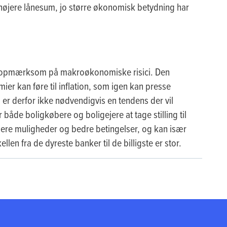
o højere lånesum, jo større økonomisk betydning har
e opmærksom på makroøkonomiske risici. Den
r kan føre til inflation, som igen kan presse
er derfor ikke nødvendigvis en tendens der vil
r både boligkøbere og boligejere at tage stilling til
 flere muligheder og bedre betingelser, og kan især
len fra de dyreste banker til de billigste er stor.