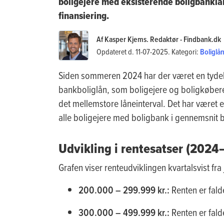
boligejere med eksisterende boligbanklån
finansiering.
Af Kasper Kjems. Redaktør - Findbank.dk
Opdateret d. 11-07-2025. Kategori:
Boliglå
Siden sommeren 2024 har der været en tydel
bankboliglån, som boligejere og boligkøbere 
det mellemstore låneinterval. Det har været en
alle boligejere med boligbank i gennemsnit b
Udvikling i rentesatser (202
Grafen viser renteudviklingen kvartalsvist fra j
200.000 – 299.999 kr.:
Renten er fald
300.000 – 499.999 kr.:
Renten er fald