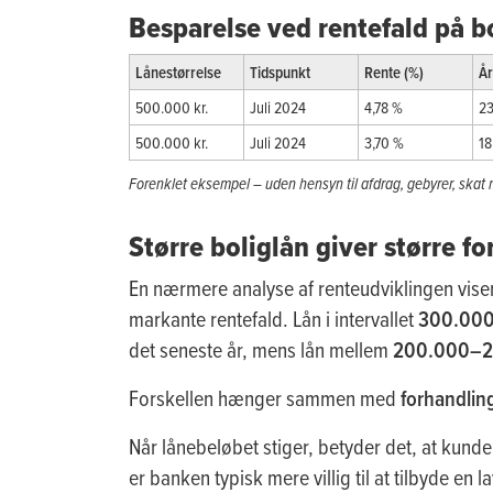
Besparelse ved rentefald på b
Lånestørrelse
Tidspunkt
Rente (%)
År
500.000 kr.
Juli 2024
4,78 %
23
500.000 kr.
Juli 2024
3,70 %
18
Forenklet eksempel – uden hensyn til afdrag, gebyrer, skat 
Større boliglån giver større f
En nærmere analyse af renteudviklingen viser
markante rentefald. Lån i intervallet
300.000
det seneste år, mens lån mellem
200.000–29
Forskellen hænger sammen med
forhandlin
Når lånebeløbet stiger, betyder det, at kund
er banken typisk mere villig til at tilbyde en 