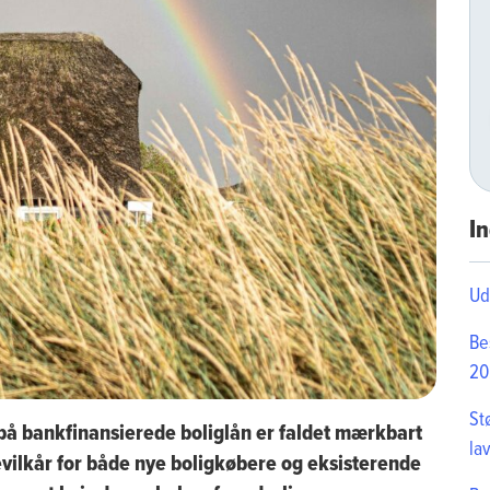
In
Ud
Be
20
St
e på bankfinansierede boliglån er faldet mærkbart
la
evilkår for både nye boligkøbere og eksisterende