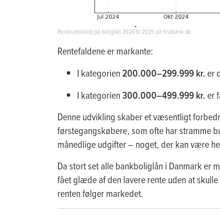
Renteudvikling på boliglån 2024 til 2025 på findbank.dk
Rentefaldene er markante:
I kategorien
200.000–299.999 kr.
er d
I kategorien
300.000–499.999 kr.
er f
Denne udvikling skaber et væsentligt forbed
førstegangskøbere, som ofte har stramme bud
månedlige udgifter – noget, der kan være he
Da stort set alle bankboliglån i Danmark er m
fået glæde af den lavere rente uden at skulle
renten følger markedet.