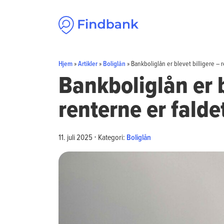
Spring til indhold
Hjem
»
Artikler
»
Boliglån
»
Bankboliglån er blevet billigere – 
Bankboliglån er b
renterne er fald
11. juli 2025
⋅
Kategori:
Boliglån