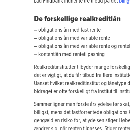
Lad Findbank indhente tre tilbud på det
billi
De forskellige realkreditlån
– obligationslån med fast rente
– obligationslån med variable rente
– obligationslån med variable rente og rentel
– kontantlån med rentetilpasning
Realkreditinstitutter tilbyder mange forskel
det er vigtigt, at du får tilbud fra flere instit
Uanset hvilket realkreditinstitut og lånetype 
bidraget er ofte forskelligt fra institut til in
Sammenligner man første års ydelse før skat,
billigst, mens det fastforrentede obligationsl
gengæld en risiko for, at ydelsen stiger i lø
ændrer sig, når renten tilpasses. Stiger renten