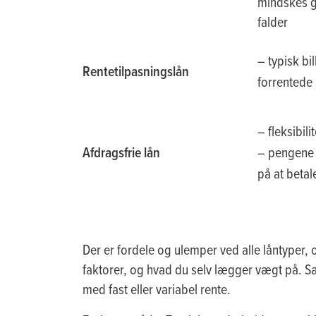
mindskes g
falder
– typisk bil
Rentetilpasningslån
forrentede 
– fleksibil
Afdragsfrie lån
– pengene 
på at betal
Der er fordele og ulemper ved alle låntyper,
faktorer, og hvad du selv lægger vægt på. Sæ
med fast eller variabel rente.