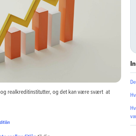
In
De
 og realkreditinstitutter, og det kan være svært at
Hv
Hv
va
ditlån