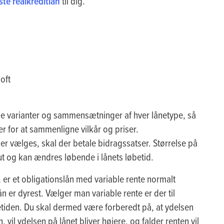
gste realkreditlån
til dig.
oft
lige varianter og sammensætninger af hver lånetype, så
utter for at sammenligne vilkår og priser.
der vælges, skal der betale bidragssatser. Størrelse på
stitut og kan ændres løbende i lånets løbetid.
 er et obligationslån med variable rente normalt
ån er dyrest. Vælger man variable rente er der til
betiden. Du skal dermed være forberedt på, at ydelsen
, vil ydelsen på lånet bliver højere, og falder renten vil