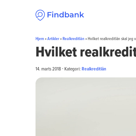
Spring til indhold
Hjem
»
Artikler
»
Realkreditlån
»
Hvilket realkreditlån skal jeg
Hvilket realkredi
14. marts 2018
⋅
Kategori:
Realkreditlån