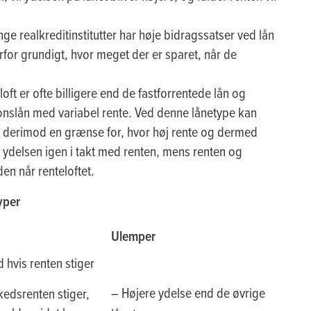
e realkreditinstitutter har høje bidragssatser ved lån
for grundigt, hvor meget der er sparet, når de
oft er ofte billigere end de fastforrentede lån og
ionslån med variabel rente. Ved denne lånetype kan
r derimod en grænse for, hvor høj rente og dermed
er ydelsen igen i takt med renten, mens renten og
den når renteloftet.
yper
Ulemper
 hvis renten stiger
– Højere ydelse end de øvrige
kedsrenten stiger,