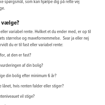
e spørgsmål, som kan hjælpe dig på rette vej
ge.
n vælge?
ller variabel rente. Hvilket et du ender med, er op til
nets størrelse og mavefornemmelse. Svar ja eller nej
dt du er til fast eller variabel rente:
or, at den er fast?
rderingen af din bolig?
e din bolig efter minimum 6 år?
t, hvis renten falder eller stiger?
niveauet vil stige?