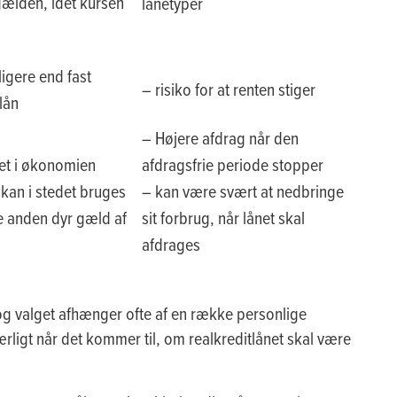
ælden, idet kursen
lånetyper
ligere end fast
– risiko for at renten stiger
lån
– Højere afdrag når den
itet i økonomien
afdragsfrie periode stopper
kan i stedet bruges
– kan være svært at nedbringe
e anden dyr gæld af
sit forbrug, når lånet skal
afdrages
 og valget afhænger ofte af en række personlige
rligt når det kommer til, om realkreditlånet skal være