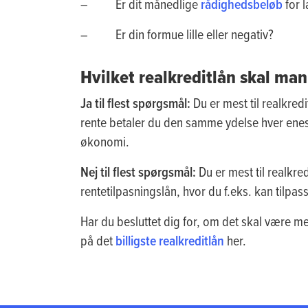
– Er dit månedlige
rådighedsbeløb
for l
– Er din formue lille eller negativ?
Hvilket realkreditlån skal man 
Ja til flest spørgsmål:
Du er mest til realkred
rente betaler du den samme ydelse hver enes
økonomi.
Nej til flest spørgsmål:
Du er mest til realkr
rentetilpasningslån, hvor du f.eks. kan tilpasse 
Har du besluttet dig for, om det skal være med
på det
billigste realkreditlån
her.