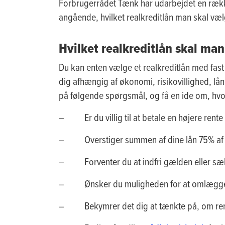
Forbrugerrådet Tænk har udarbejdet en rækk
angående, hvilket realkreditlån man skal væl
Hvilket realkreditlån skal ma
Du kan enten vælge et realkreditlån med fast e
dig afhængig af økonomi, risikovillighed, lå
på følgende spørgsmål, og få en ide om, hvorvi
– Er du villig til at betale en højere rente f
– Overstiger summen af dine lån 75% af vu
– Forventer du at indfri gælden eller sælg
– Ønsker du muligheden for at omlægge låne
– Bekymrer det dig at tænkte på, om rente