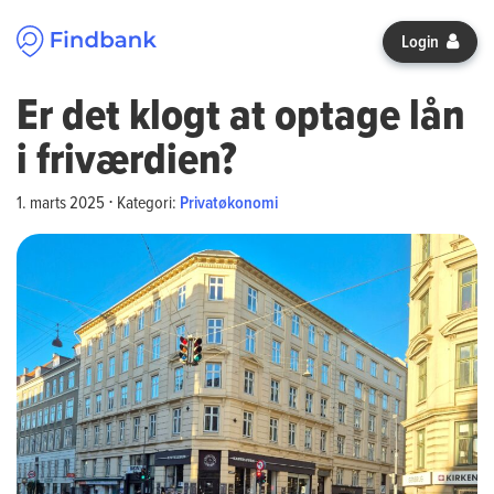
Spring til indhold
Login
Er det klogt at optage lån
i friværdien?
1. marts 2025
⋅
Kategori:
Privatøkonomi