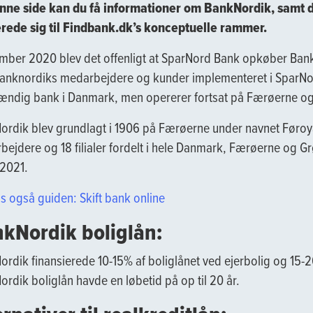
nne side kan du få informationer om BankNordik, samt d
erede sig til Findbank.dk’s konceptuelle rammer.
mber 2020 blev det offenligt at SparNord Bank opkøber BankN
Banknordiks medarbejdere og kunder implementeret i SparNo
tændig bank i Danmark, men opererer fortsat på Færøerne o
ordik blev grundlagt i 1906 på Færøerne under navnet Føroy
ejdere og 18 filialer fordelt i hele Danmark, Færøerne og 
2021.
s også guiden: Skift bank online
kNordik boliglån:
rdik finansierede 10-15% af boliglånet ved ejerbolig og 15
rdik boliglån havde en løbetid på op til 20 år.