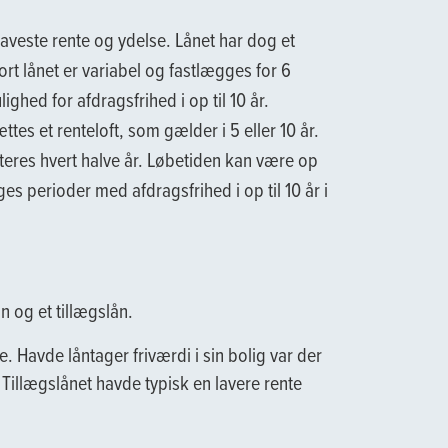
laveste rente og ydelse. Lånet har dog et
ort lånet er variabel og fastlægges for 6
hed for afdragsfrihed i op til 10 år.
ttes et renteloft, som gælder i 5 eller 10 år.
teres hvert halve år. Løbetiden kan være op
es perioder med afdragsfrihed i op til 10 år i
ån og et tillægslån.
. Havde låntager friværdi i sin bolig var der
 Tillægslånet havde typisk en lavere rente