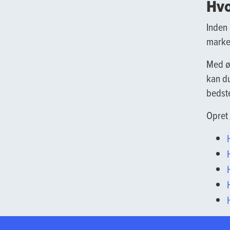
Hvo
Inden 
marked
Med ø
kan du
bedste
Opret 