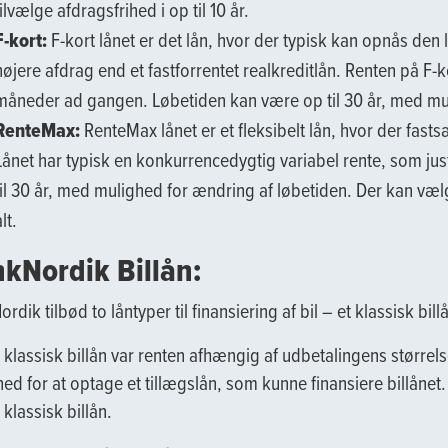
tilvælge afdragsfrihed i op til 10 år.
F-kort:
F-kort lånet er det lån, hvor der typisk kan opnås den 
højere afdrag end et fastforrentet realkreditlån. Renten på F-k
måneder ad gangen. Løbetiden kan være op til 30 år, med mulig
RenteMax:
RenteMax lånet er et fleksibelt lån, hvor der fastsæ
Lånet har typisk en konkurrencedygtig variabel rente, som jus
til 30 år, med mulighed for ændring af løbetiden. Der kan vælg
lt.
kNordik Billån:
rdik tilbød to låntyper til finansiering af bil – et klassisk bill
 klassisk billån var renten afhængig af udbetalingens størrelse
ed for at optage et tillægslån, som kunne finansiere billånet.
 klassisk billån.