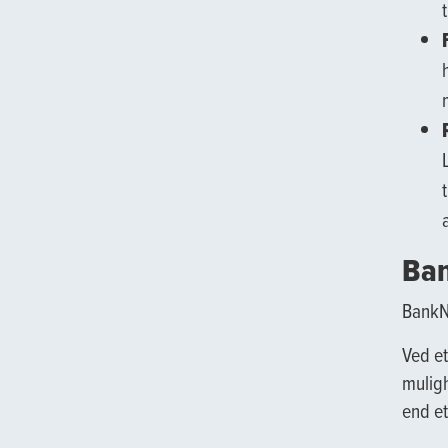
a
Ban
BankNo
Ved et
muligh
end et