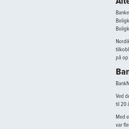
Alt
Banken
Boligk
Boligk
Nordik
tilkob
på op 
Ban
BankNo
Ved de
til 20 
Med et
var fl