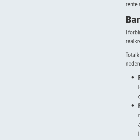
rente 
Ban
I forb
realkr
Totalk
neden