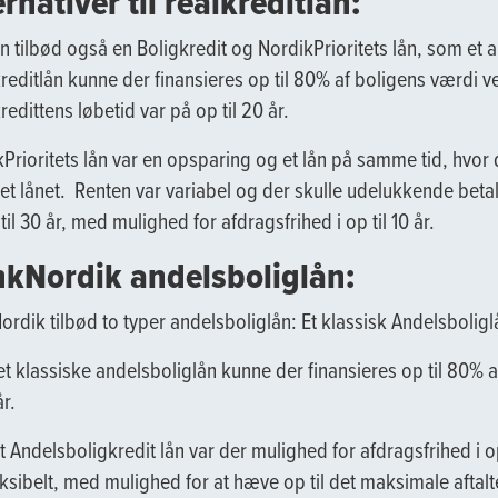
ernativer til realkreditlån:
 tilbød også en Boligkredit og NordikPrioritets lån, som et alt
reditlån kunne der finansieres op til 80% af boligens værdi ve
redittens løbetid var på op til 20 år.
Prioritets lån var en opsparing og et lån på samme tid, hvor d
let lånet. Renten var variabel og der skulle udelukkende beta
til 30 år, med mulighed for afdragsfrihed i op til 10 år.
kNordik andelsboliglån:
rdik tilbød to typer andelsboliglån: Et klassisk Andelsbolig
t klassiske andelsboliglån kunne der finansieres op til 80% 
år.
 Andelsboligkredit lån var der mulighed for afdragsfrihed i op 
eksibelt, med mulighed for at hæve op til det maksimale aftal