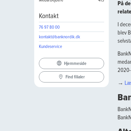
På de
relat
Kontakt
I dece
76 97 80 00
blev 
kontakt@banknordik.dk
selvs
Kundeservice
BankN
medarb
Hjemmeside
2020-
Find filialer
→
Læ
Ban
BankNo
BankNo