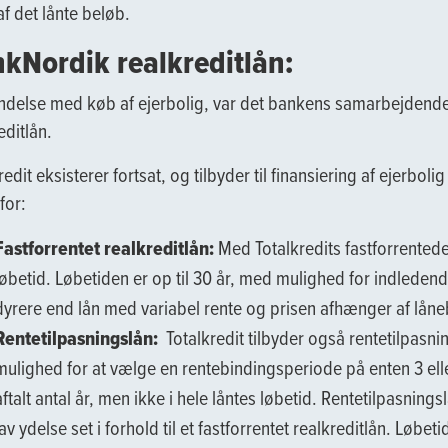
af det lånte beløb.
kNordik realkreditlån:
indelse med køb af ejerbolig, var det bankens samarbejdende 
editlån.
redit eksisterer fortsat, og tilbyder til finansiering af ejerbolig 
for:
Fastforrentet realkreditlån:
Med Totalkredits fastforrentede r
løbetid. Løbetiden er op til 30 år, med mulighed for indledende 
dyrere end lån med variabel rente og prisen afhænger af låne
Rentetilpasningslån:
Totalkredit tilbyder også rentetilpasni
mulighed for at vælge en rentebindingsperiode på enten 3 eller
aftalt antal år, men ikke i hele låntes løbetid. Rentetilpasnin
lav ydelse set i forhold til et fastforrentet realkreditlån. Løbet